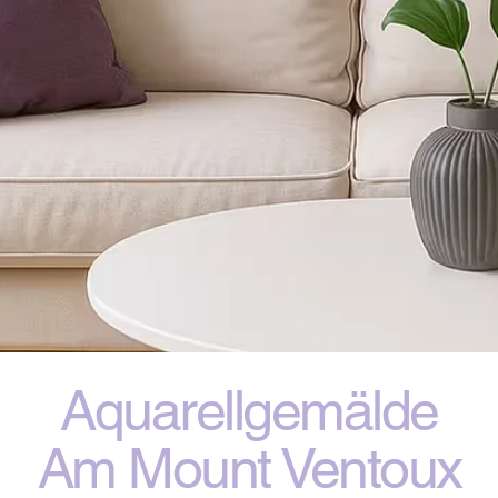
Aquarellgemälde
Am Mount Ventoux